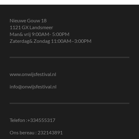
Nieuwe Gouw 18
1121 GX Landsmeer
Man& vrij 9:00AM- 5:00PM
Zaterdag& Zondag 11:00AM–3:00PM
www.onwijsfestival.nl
info@onwijsfestival.nl
Telefon :+334555317
Ons bereau : 232143891