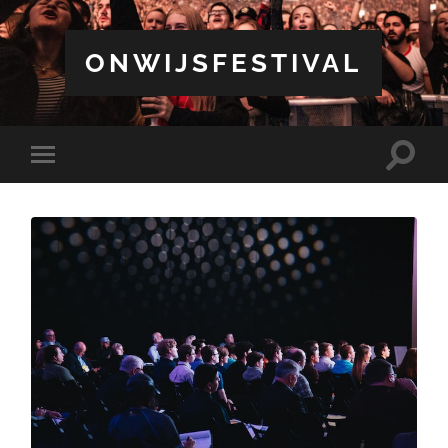
ONWIJSFESTIVAL
Schake
Schakel
naar
naar
zoekve
mobiel
menu